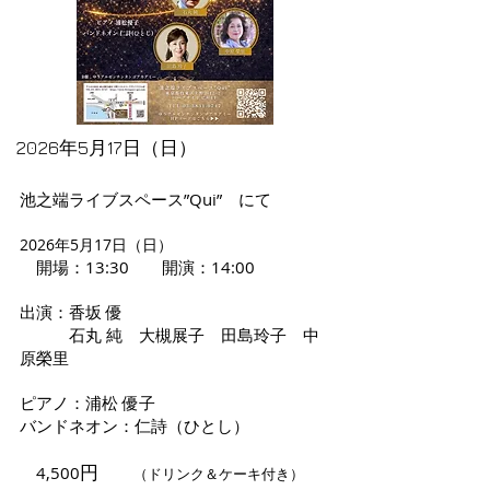
2026年5月17日（日）
池之端ライブスペース”Qui” にて
2026年5月17日（日）
開場：13:30 開演：14:00
出演：香坂 優
石丸 純 大槻展子 田島玲子 中
原榮里
ピアノ：浦松 優子
バンドネオン：仁詩（ひとし）
円
4,500
（ドリンク＆ケーキ付き）