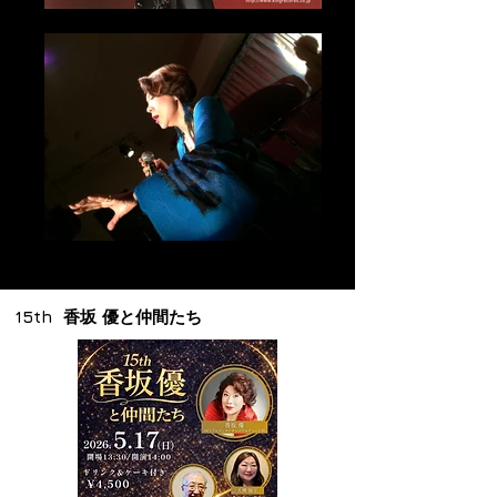
15th 香坂 優と仲間たち