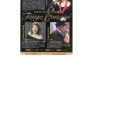
2021年12月11日（土）
会場：
THE GLEE
OPEN 18:30
START 19:30
5,800円
（TAX in with 1 drink）
artist
香坂 優(Vo)、イレーネ・フェラーリ(Vo)、
ファン・ギダ(Vo)、松永 裕平( Pf)、仁詩(バ