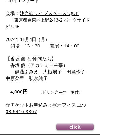
14回コンサート
会場：
池之端ライブスペース"QUI"
東京都台東区上野2-13-2 パークサイド
ビル4F
2024年11月4日（月）
開場：13：30 開演：14：00
【香坂 優 と 仲間たち】
香坂 優（アカデミー主宰）
伊藤ふみえ 大槻展子 田島玲子
中原榮里 弘永純子
円
4,000
（ドリンク＆ケーキ付）
​☆
チケットお申込み
：㈱オフィス ユウ
03-6410-3307
click