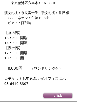
東京都港区六本木3−16−33-B1
演女お梶：奈良富士子 歌女お梶：香坂 優
バンドネオン：仁詩 Hitoshi
ピアノ：阿部篤
【昼の部】
13：30 開場
14：30 開演
【夜の部】
17：30 開場
18：30 開
,000円
8
（ワンドリンク付）
​☆
チケットお申込み
：㈱オフィス ユウ
03-6410-3307
click