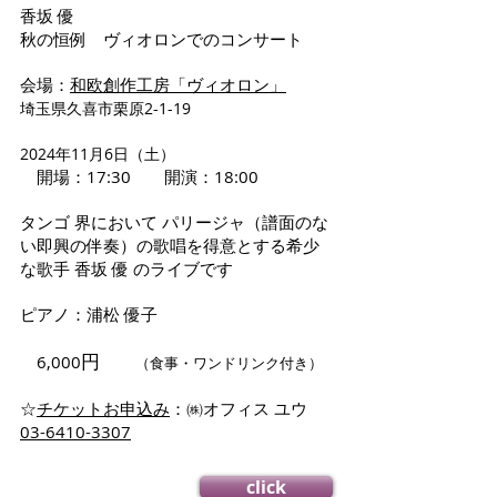
香坂 優
秋の恒例 ヴィオロンでのコンサート
会場：
和欧創作工房「ヴィオロン」
埼玉県久喜市栗原2-1-19
2024年11月6日（土）
開場：17:30 開演：18:00
タンゴ 界において パリージャ（譜面のな
い即興の伴奏）の歌唱を得意とする希少
な歌手 香坂 優 のライブです
ピアノ：浦松 優子
円
6,000
（食事・ワンドリンク付き）
​☆
チケットお申込み
：㈱オフィス ユウ
03-6410-3307
click