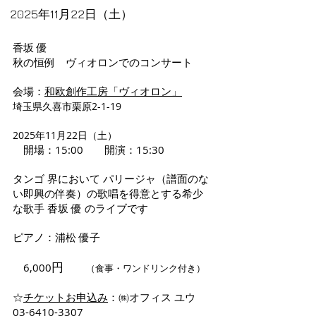
2025年11月22日（土）
香坂 優
秋の恒例 ヴィオロンでのコンサート
会場：
和欧創作工房「ヴィオロン」
埼玉県久喜市栗原2-1-19
2025年11月22日（土）
開場：15:00 開演：15:30
タンゴ 界において パリージャ（譜面のな
い即興の伴奏）の歌唱を得意とする希少
な歌手 香坂 優 のライブです
ピアノ：浦松 優子
円
6,000
（食事・ワンドリンク付き）
​☆
チケットお申込み
：㈱オフィス ユウ
03-6410-3307