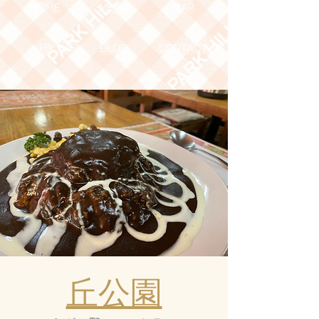
HOME
MENU
MAP
FB
BLOG
CONTACT
丘公園